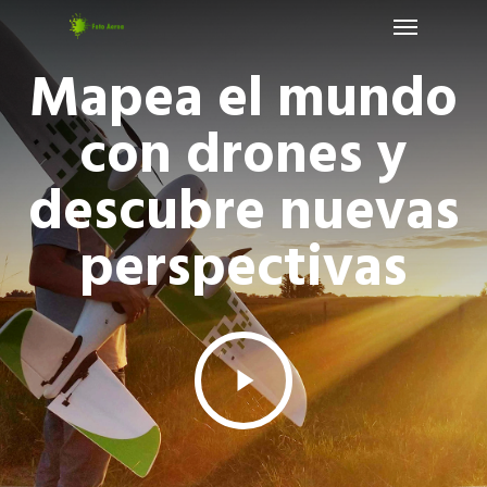
Menu
Skip
to
Mapea el mundo
main
content
con drones y
descubre nuevas
perspectivas
Play
Video